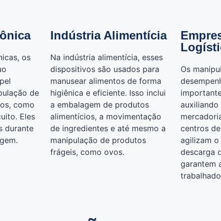
rônica
Indústria Alimentícia
Empres
Logíst
icas, os
Na indústria alimentícia, esses
uo
dispositivos são usados para
Os manipu
pel
manusear alimentos de forma
desempen
pulação de
higiênica e eficiente. Isso inclui
importante
dos, como
a embalagem de produtos
auxiliand
uito. Eles
alimentícios, a movimentação
mercadori
s durante
de ingredientes e até mesmo a
centros de 
agem.
manipulação de produtos
agilizam o
frágeis, como ovos.
descarga 
garantem 
trabalhado