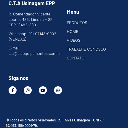
C.T.A Usinagem EPP
Menu
R. Comendador Vicente
Leone, 485, Limeira – SP.
PRODUTOS
CEP 13482-380
HOME
Whatsapp (19) 97143-9002
(VENDAS)
VÍDEOS
E-mail
TRABALHE CONOSCO
cta@ctaequipamentos.com.br
CONTATO
Siga nos
© Todos os direitos reservados. C.T. Alves Usinagem - CNPJ:
67.463.158/0001-79.