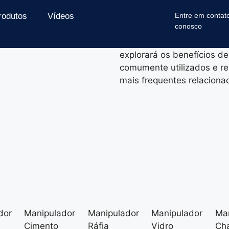
Entre em contat
rodutos
Vídeos
Os manipuladores a vácuo 
conosco
em diversos setores industr
manipulação de objetos pe
explorará os benefícios de
comumente utilizados e r
mais frequentes relaciona
dor
Manipulador
Manipulador
Manipulador
Man
Cimento
Ráfia
Vidro
Ch