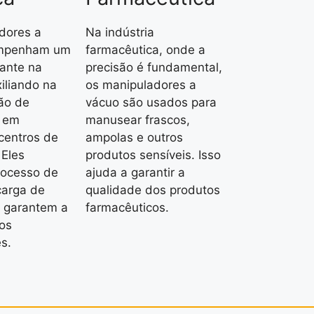
dores a
Na indústria
mpenham um
farmacêutica, onde a
tante na
precisão é fundamental,
xiliando na
os manipuladores a
ão de
vácuo são usados para
s em
manusear frascos,
centros de
ampolas e outros
 Eles
produtos sensíveis. Isso
rocesso de
ajuda a garantir a
carga de
qualidade dos produtos
 garantem a
farmacêuticos.
os
s.