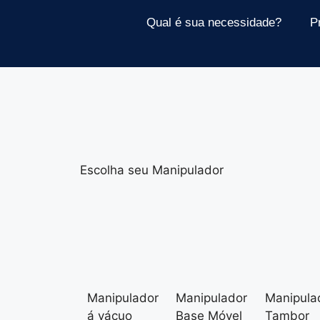
Manipuladores CTA
Qual é sua necessidade?
P
Escolha seu Manipulador
Manipulador
Manipulador
Manipula
á vácuo
Base Móvel
Tambor