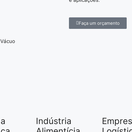
e aplicações.
Faça um orçamento
 Vácuo
ia
Indústria
Empres
ica
Alimentícia
Logísti