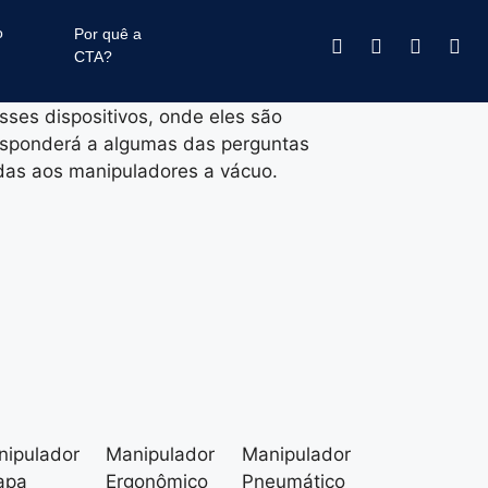
o
são dispositivos amplamente utilizados
Por quê a
CTA?
iais, com o objetivo de facilitar a
sados, frágeis ou delicados. Este artigo
sses dispositivos, onde eles são
esponderá a algumas das perguntas
das aos manipuladores a vácuo.
ipulador
Manipulador
Manipulador
apa
Ergonômico
Pneumático