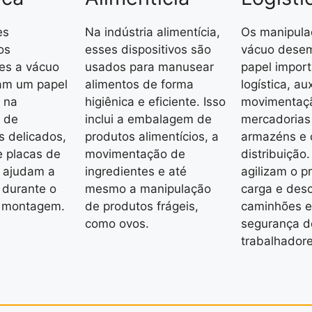
es
Na indústria alimentícia,
Os manipula
os
esses dispositivos são
vácuo dese
es a vácuo
usados para manusear
papel impor
m um papel
alimentos de forma
logística, au
 na
higiênica e eficiente. Isso
movimentaç
 de
inclui a embalagem de
mercadoria
 delicados,
produtos alimentícios, a
armazéns e 
e placas de
movimentação de
distribuição.
es ajudam a
ingredientes e até
agilizam o p
 durante o
mesmo a manipulação
carga e des
e montagem.
de produtos frágeis,
caminhões e
como ovos.
segurança d
trabalhadore